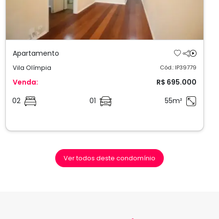
Apartamento
Vila Olímpia
Cód.: IP39779
Venda:
R$ 695.000
02
01
55m²
Ver todos deste condomínio