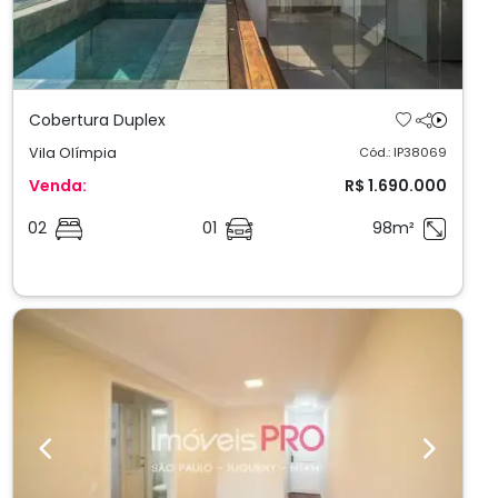
Cobertura Duplex
Vila Olímpia
Cód.: IP38069
Venda:
R$ 1.690.000
02
01
98m²
Previous
Next