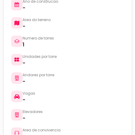
Ano de construcao
-
Area do terreno
-
Numero de torres
1
Unidades por torre
-
Andares por torre
-
Vagas
-
Elevadores
-
Area de convivencia