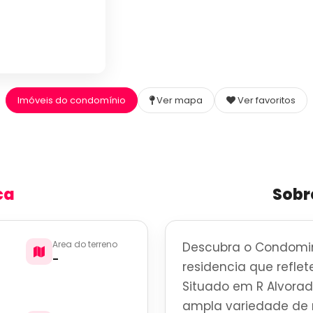
Imóveis do condomínio
Ver mapa
Ver favoritos
ca
Sobr
Area do terreno
Descubra o Condomin
-
residencia que reflete
Situado em R Alvorad
ampla variedade de r