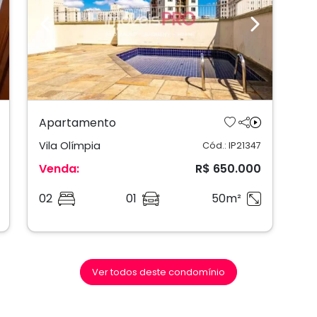
ext
Previous
Next
Apartamento
Vila Olímpia
Cód.: IP21347
Venda:
R$ 650.000
02
01
50m²
Ver todos deste condomínio