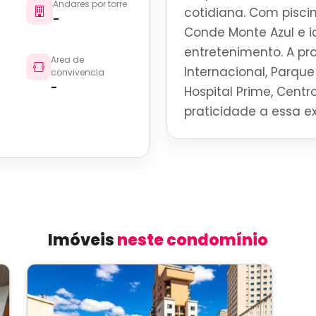
Andares por torre
cotidiana. Com pisci
-
Conde Monte Azul e 
entretenimento. A p
Area de
Internacional, Parque 
convivencia
-
Hospital Prime, Centro
praticidade a essa ex
Imóveis
neste condomínio