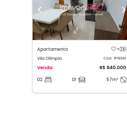
Previous
N
Apartamento
Vila Olímpia
Cód.: IP16581
Venda:
R$ 840.000
02
01
57m²