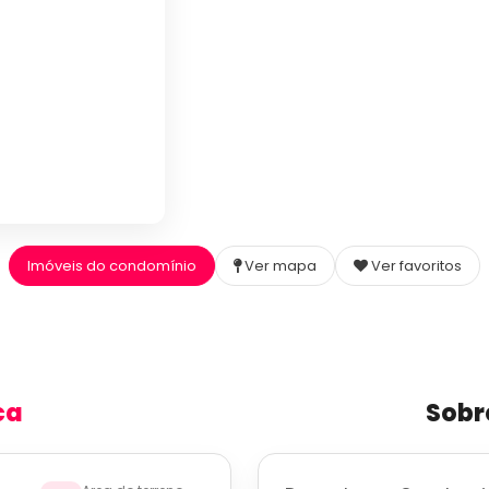
Imóveis do condomínio
Ver mapa
Ver favoritos
ca
Sobr