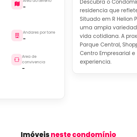
Area do terreno
Descubra o Condomin
-
residencia que reflete
Situado em R Helion P
uma ampla variedade
Andares por torre
vida cotidiana. A pro
-
Parque Central, Shoppi
Centro Empresarial e 
Area de
experiencia.
convivencia
-
Imóveis
neste condomínio