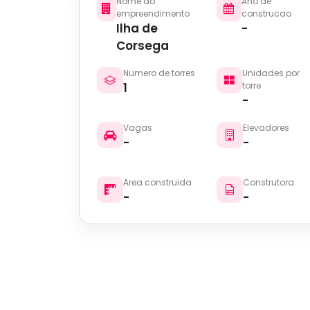
Nome do
Ano de
empreendimento
construcao
Ilha de
-
Corsega
Numero de torres
Unidades por
1
torre
-
Vagas
Elevadores
-
-
Area construida
Construtora
-
-