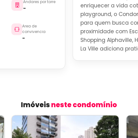
Andares por torre
enriquecer a vida co
-
playground, o Condom
para quem busca con
Area de
proximidade com Esco
convivencia
-
Shopping Alphaville, 
La Ville adiciona pra
Imóveis
neste condomínio