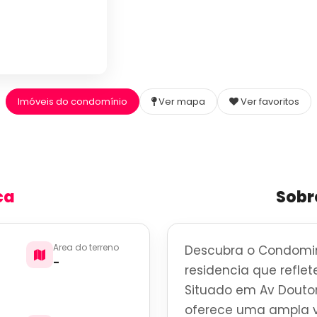
Imóveis do condomínio
Ver mapa
Ver favoritos
ca
Sobr
Area do terreno
Descubra o Condomin
-
residencia que reflete
Situado em Av Doutor 
oferece uma ampla v