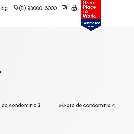
Blog
(11) 98000-6000
A