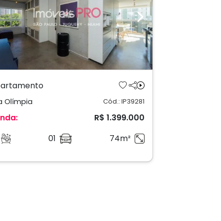
revious
Next
artamento
la Olímpia
Cód.: IP39281
nda:
R$ 1.399.000
01
74m²