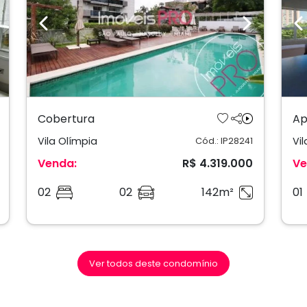
ext
Previous
Next
P
Cobertura
Ap
Vila Olímpia
Vi
Cód.: IP28241
Venda:
R$ 4.319.000
Ve
02
02
142m²
01
Ver todos deste condomínio