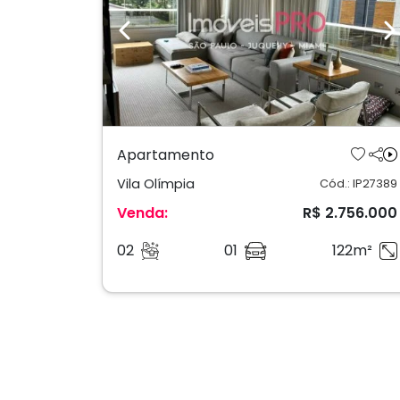
Previous
N
Apartamento
Vila Olímpia
Cód.: IP27389
Venda:
R$ 2.756.000
02
01
122m²