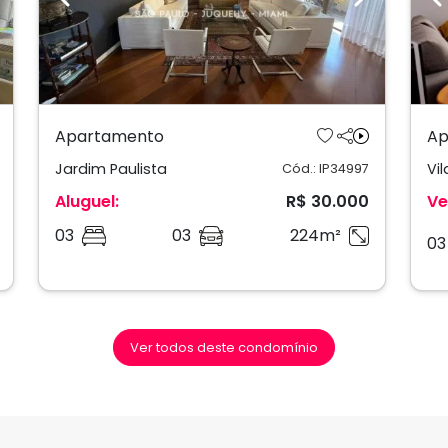
ext
Previous
Next
P
Apartamento
Ap
Jardim Paulista
Vi
Cód.: IP34997
Aluguel:
R$ 30.000
Ve
03
03
224m²
03
Ver todos deste condomínio