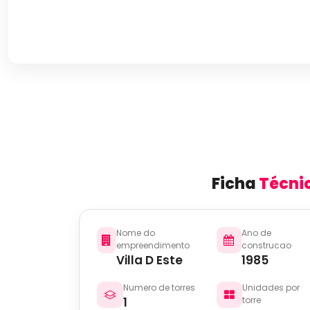
Ficha
Técni
Nome do
Ano de
empreendimento
construcao
Villa D Este
1985
Numero de torres
Unidades por
1
torre