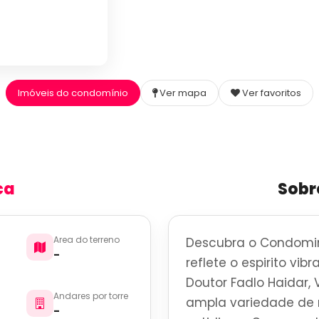
Imóveis do condomínio
Ver mapa
Ver favoritos
ca
Sobr
Area do terreno
Descubra o Condomini
-
reflete o espirito vi
Doutor Fadlo Haidar, 
Andares por torre
ampla variedade de r
-