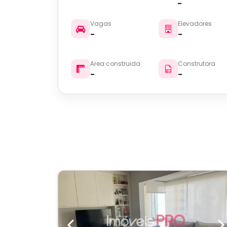
-
Vagas
Elevadores
-
-
Area construida
Construtora
-
-