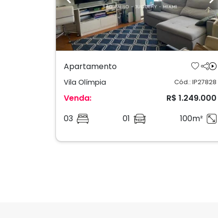
Previous
N
Apartamento
Vila Olímpia
Cód.: IP27828
Venda:
R$ 1.249.000
03
01
100m²