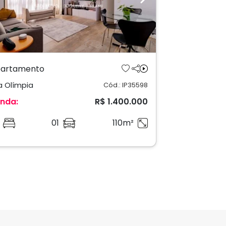
revious
Next
artamento
la Olímpia
Cód.: IP35598
nda:
R$ 1.400.000
01
110m²