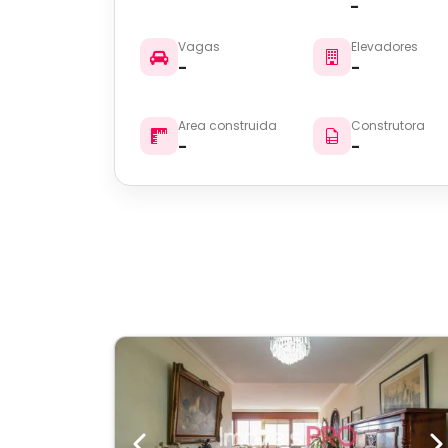
-
Vagas
Elevadores
-
-
Area construida
Construtora
-
-