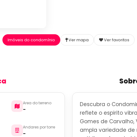
Imóveis do condomínio
Ver mapa
Ver favoritos
ca
Sobr
Area do terreno
Descubra o Condomin
-
reflete o espirito vi
Gomes de Carvalho, V
Andares por torre
ampla variedade de r
-