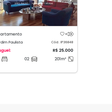
revious
Next
artamento
rdim Paulista
Cód.: IP36848
uguel:
R$ 25.000
02
201m²