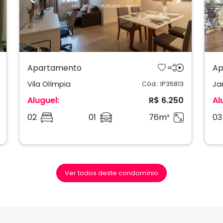
ext
Previous
Next
P
Apartamento
Ap
Vila Olímpia
Ja
Cód.: IP35813
Aluguel:
R$ 6.250
Al
02
01
76m²
03
Ver todos deste condomínio