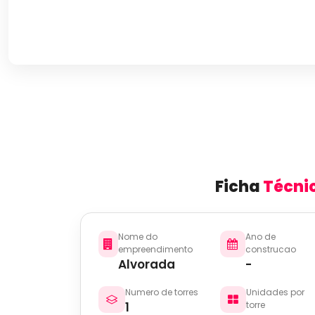
Ficha
Técni
Nome do
Ano de
empreendimento
construcao
Alvorada
-
Numero de torres
Unidades por
1
torre