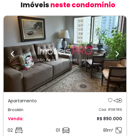
Imóveis
neste condomínio
Previous
Next
Apartamento
Brooklin
Cód.: IP38789
Venda:
R$ 890.000
02
01
81m²