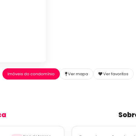
Imóveis do condomínio
Ver mapa
Ver favoritos
ca
Sobr