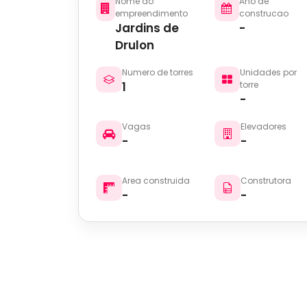
Nome do
Ano de
empreendimento
construcao
Jardins de
-
Drulon
Numero de torres
Unidades por
1
torre
-
Vagas
Elevadores
-
-
Area construida
Construtora
-
-