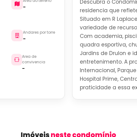
Area do terreno
Descubra o Condomin
-
residencia que reflete
Situado em R Laplace
variedade de recurso
Andares por torre
Com academia, piscin
-
quadra esportiva, ch
Jardins de Drulon e 
Area de
entretenimento. A p
convivencia
-
Internacional, Parque 
Hospital Prime, Centro
praticidade a essa ex
Imóveis
neste condomínio