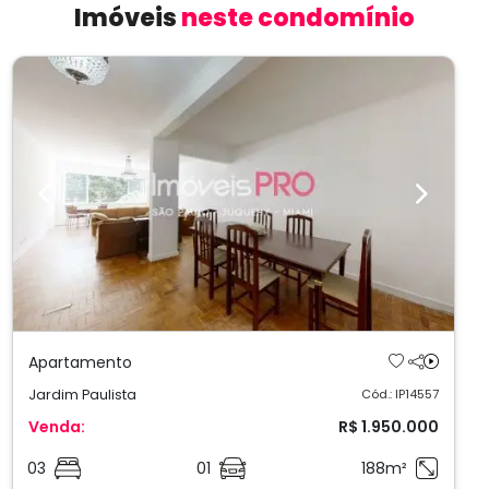
Imóveis
neste condomínio
Previous
Next
Apartamento
Jardim Paulista
Cód.: IP14557
Venda:
R$ 1.950.000
03
01
188m²