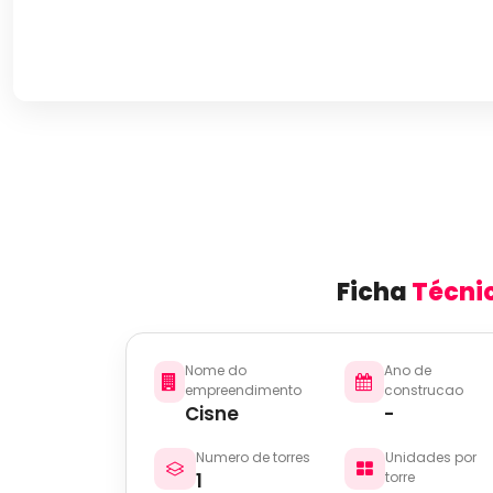
Ficha
Técni
Nome do
Ano de
empreendimento
construcao
Cisne
-
Numero de torres
Unidades por
1
torre