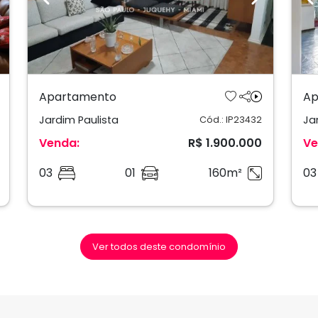
ext
Previous
Next
P
Apartamento
Ap
Jardim Paulista
Ja
Cód.: IP23432
Venda:
R$ 1.900.000
Ve
03
01
160m²
03
Ver todos deste condomínio