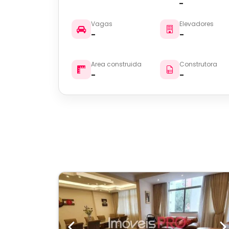
-
Vagas
Elevadores
-
-
Area construida
Construtora
-
-