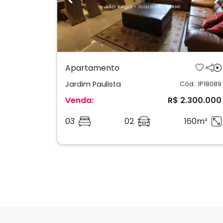
Previous
N
Apartamento
Jardim Paulista
Cód.: IP18089
Venda:
R$ 2.300.000
03
02
160m²