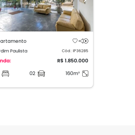
revious
Next
artamento
rdim Paulista
Cód.: IP36285
nda:
R$ 1.850.000
02
160m²