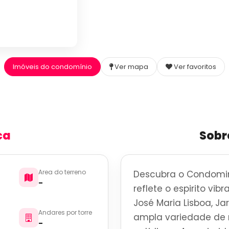
Imóveis do condomínio
Ver mapa
Ver favoritos
ca
Sobr
Area do terreno
Descubra o Condomin
-
reflete o espirito vi
José Maria Lisboa, Ja
Andares por torre
ampla variedade de r
-