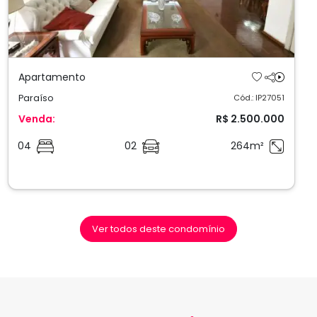
Apartamento
Paraíso
Cód.: IP27051
Venda:
R$ 2.500.000
04
02
264m²
Ver todos deste condomínio