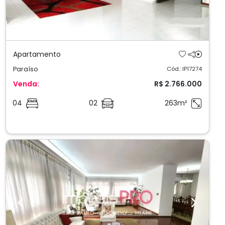
Apartamento
Paraíso
Cód.: IP17274
Venda:
R$ 2.766.000
04
02
263m²
Previous
Next