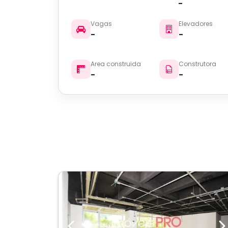
-
Vagas
Elevadores
-
-
Area construida
Construtora
-
-