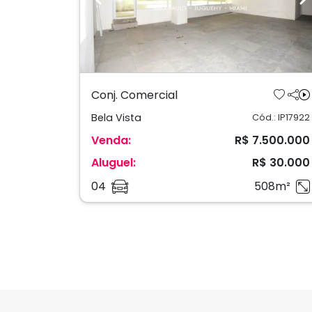
Previous
N
Conj. Comercial
Bela Vista
Cód.: IP17922
Venda:
R$ 7.500.000
Aluguel:
R$ 30.000
04
508m²