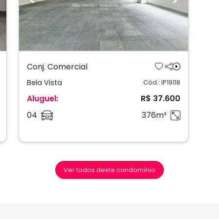
ext
Previous
Next
Conj. Comercial
Bela Vista
Cód.: IP19118
Aluguel:
R$ 37.600
04
376m²
Ver todos deste condomínio