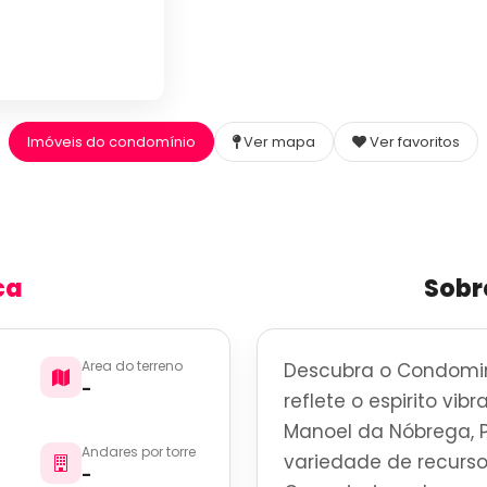
Imóveis do condomínio
Ver mapa
Ver favoritos
ca
Sobr
Area do terreno
Descubra o Condomin
-
reflete o espirito vi
Manoel da Nóbrega, 
Andares por torre
variedade de recurso
-