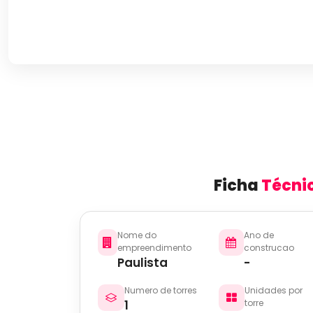
Ficha
Técni
Nome do
Ano de
empreendimento
construcao
Paulista
-
Numero de torres
Unidades por
1
torre