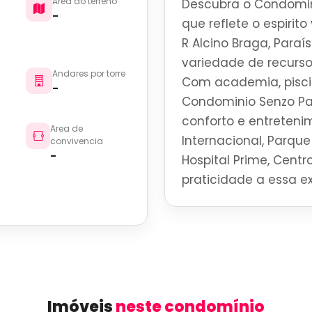
Area do terreno
Descubra o Condomin
-
que reflete o espirit
R Alcino Braga, Para
variedade de recurso
Andares por torre
Com academia, piscin
-
Condominio Senzo Pa
conforto e entreteni
Area de
Internacional, Parque 
convivencia
-
Hospital Prime, Centro
praticidade a essa ex
Imóveis
neste condomínio