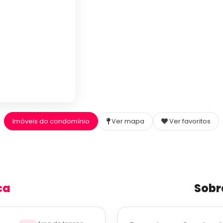
Imóveis do condomínio
Ver mapa
Ver favoritos
ca
Sobr