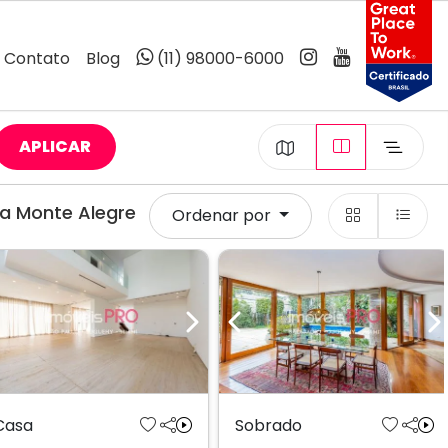
Contato
Blog
(11) 98000-6000
APLICAR
a Monte Alegre
Ordenar por
Previous
Next
Previous
N
Casa
Sobrado