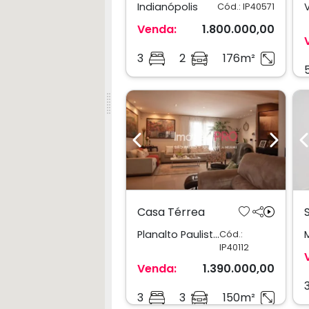
Indianópolis
Cód.: IP40571
Venda:
1.800.000,00
3
2
176m²
Previous
Next
Casa Térrea
Planalto Paulista
Cód.:
IP40112
Venda:
1.390.000,00
3
3
150m²