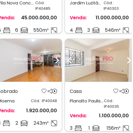
Vila Nova Conceição
Jardim Luzitânia
Cód.:
Cód.:
IP40485
IP40303
Venda:
45.000.000,00
Venda:
11.000.000,00
5
6
550m²
4
3
546m²
Previous
Next
Previous
N
Sobrado
Casa
Moema
Planalto Paulista
Cód.: IP40048
Cód.:
IP40035
Venda:
1.920.000,00
Venda:
1.100.000,00
3
2
243m²
3
1
156m²