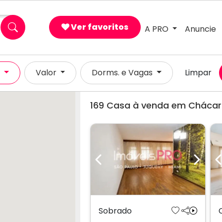
Ver favoritos
A PRO
Anuncie
×
l
Valor
Dorms. e Vagas
Limpar
169
Casa à venda em Chácar
Previous
Next
Sobrado