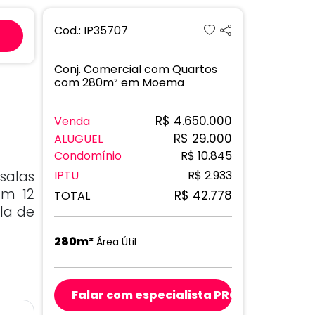
Next
Cod.: IP35707
Conj. Comercial com Quartos
com 280m² em Moema
R$ 4.650.000
Venda
R$ 29.000
ALUGUEL
Condomínio
R$ 10.845
salas
IPTU
R$ 2.933
om 12
R$ 42.778
TOTAL
ala de
280m²
Área Útil
Falar com especialista PRO