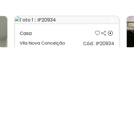
Previous
Next
Casa
Vila Nova Conceição
Cód.: IP20934
Next
Venda:
R$ 4.780.000
04
04
290m²
L
73
I
0