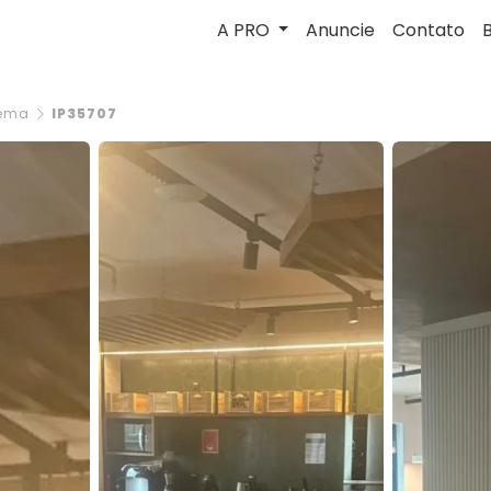
A PRO
Anuncie
Contato
ema
IP35707