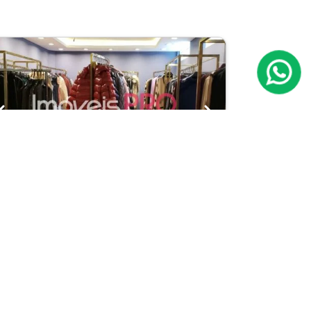
Previous
Next
oja
taim Bibi
Cód.: IP25770
Venda:
R$ 4.000.000
320m²