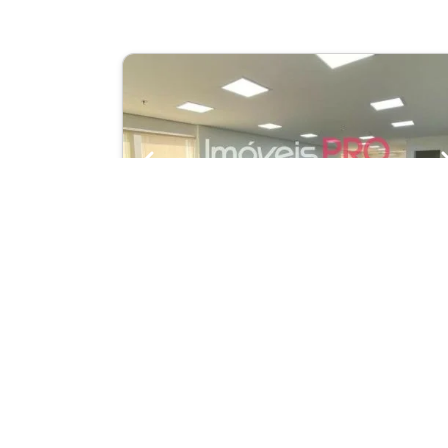
Previous
Conj. Comercial
Itaim Bibi
Cód.: IP173
Venda:
R$ 4.500.00
03
200m²