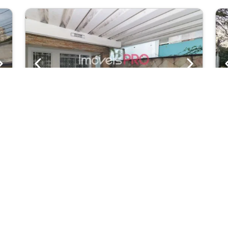
Next
Previous
Next
Casa
73
Vila Nova Conceição
Cód.: IP20934
0
Venda:
R$ 4.780.000
04
04
290m²