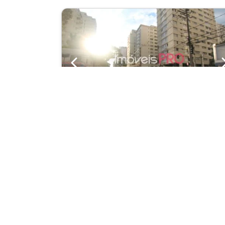
Previous
Terreno
Moema
Cód.: IP110
Venda:
R$ 5.940.00
400m²