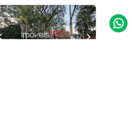
Previous
Next
Casa
Vila Nova Conceição
Cód.: IP30421
Venda:
R$ 5.000.000
05
03
258m²