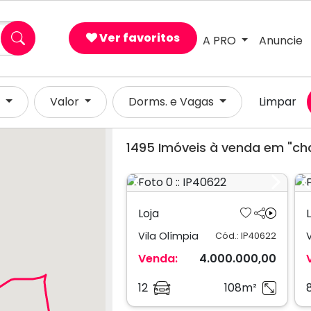
×
Ver favoritos
A PRO
Anuncie
l
Valor
Dorms. e Vagas
Limpar
1495
Imóveis à venda em "cha
Previous
Next
Loja
Vila Olímpia
Cód.: IP40622
Venda:
4.000.000,00
12
108m²