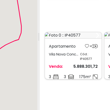
Previous
Next
Apartamento
Vila Nova Conceição
Cód.:
IP40577
Venda:
5.888.301,72
3
3
175m²