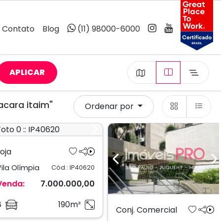
Contato
Blog
(11) 98000-6000
APLICAR
cara itaim"
Ordenar por
Previous
Next
Loja
Previous
N
Vila Olímpia
Cód.: IP40620
Venda:
7.000.000,00
8
190m²
Conj. Comercial