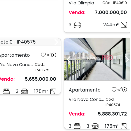
Vila Olímpia
Cód.: IP40619
Venda:
7.000.000,00
3
244m²
Previous
Next
Apartamento
Previous
N
Vila Nova Conceição
Cód.:
IP40575
Venda:
5.655.000,00
Apartamento
3
3
175m²
Vila Nova Conceição
Cód.:
IP40574
Venda:
5.888.301,72
3
3
175m²