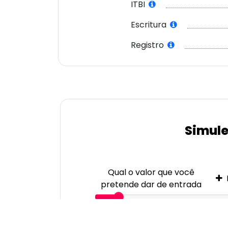
ITBI
Escritura
Registro
Simule
Qual o valor que você
pretende dar de entrada
30%
R$ 7.799.100