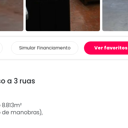
Simular
Financiamento
Ver favoritos
o a 3 ruas
e 8.813m²
o de manobras),