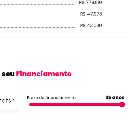
R$ 779.910
R$ 47.973
R$ 43.030
 seu
Financiamento
35 anos
Prazo de financiamento
FGTS ?
10.5%
Taxa de juros