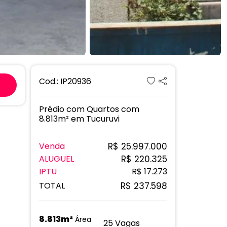
Next
Cod.: IP20936
Prédio com Quartos com
8.813m² em Tucuruvi
R$ 25.997.000
Venda
R$ 220.325
ALUGUEL
IPTU
R$ 17.273
R$ 237.598
TOTAL
8.813m²
Área
25 Vagas