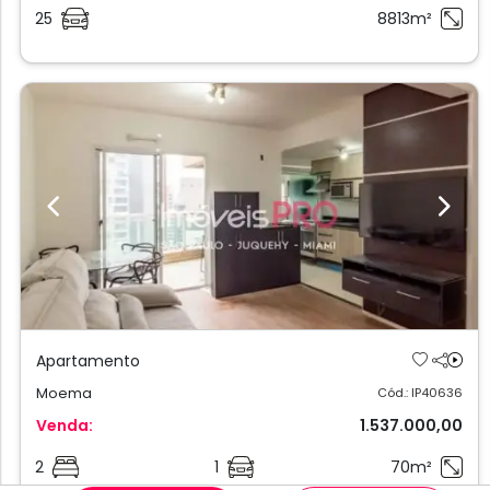
25
8813m²
Previous
Next
Apartamento
Moema
Cód.: IP40636
Venda:
1.537.000,00
2
1
70m²