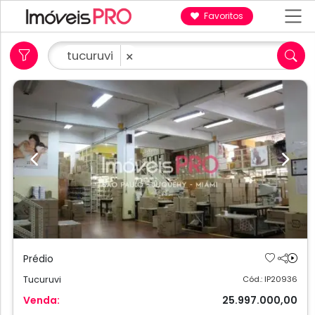
Favoritos
tucuruvi
×
Previous
Next
Prédio
Tucuruvi
Cód.: IP20936
Venda:
25.997.000,00