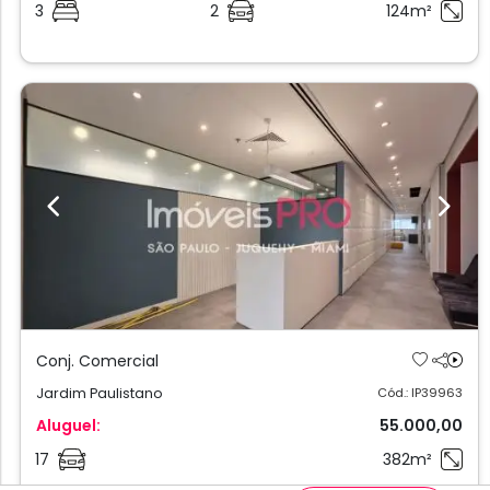
3
2
124m²
Previous
Next
Conj. Comercial
Jardim Paulistano
Cód.: IP39963
Aluguel:
55.000,00
17
382m²