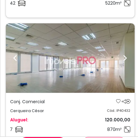
42
5220m²
Previous
Next
Conj. Comercial
Cerqueira César
Cód.: IP40432
Aluguel:
120.000,00
7
870m²