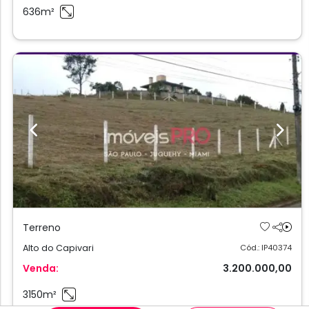
636m²
Previous
Next
Terreno
Alto do Capivari
Cód.: IP40374
Venda:
3.200.000,00
3150m²