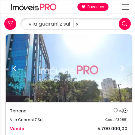
Favoritos
vila guarani z sul
×
Previous
Next
Terreno
Vila Guarani Z Sul
Cód.: IP39851
Venda:
5.700.000,00