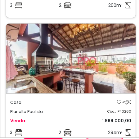
3
2
200m²
Previous
Next
Casa
Planalto Paulista
Cód.: IP40260
Venda:
1.999.000,00
3
2
294m²