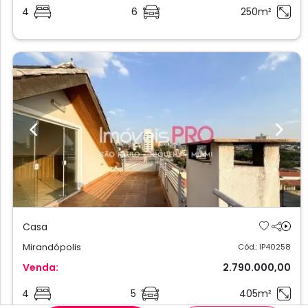
4
6
250m²
Previous
Next
Casa
Mirandópolis
Cód.: IP40258
Venda:
2.790.000,00
4
5
405m²