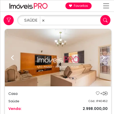
Favoritos
SAÚDE
×
Previous
Next
Casa
Saúde
Cód.: IP40452
Venda:
2.998.000,00