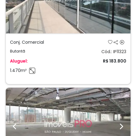
Conj. Comercial
Butantã
Cód.: IP11323
Aluguel:
R$ 183.800
1.470m²
Previous
Next