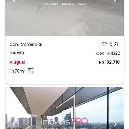
Previous
Next
Conj. Comercial
Butantã
Cód.: IP11322
Aluguel:
R$ 182.710
1.470m²
Previous
Next