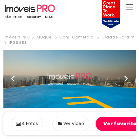
Imóveis PRO
Aluguel
Conj. Comercial
Cidade Jardim
IP23453
Previous
Next
Ver favorito
4 Fotos
Ver Vídeo