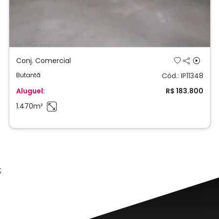
Conj. Comercial
Butantã
Cód.: IP11348
Aluguel:
R$ 183.800
1.470m²
;