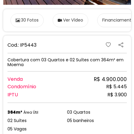
IPTU
R$ 3.900
364m²
03 Quartos
Área Útil
02 Suítes
05 banheiros
05 Vagas
Falar com especialista PRO
Solicitar visita
COBERTURA EM MOEMA , FORA DE ROTA,
REFORMADA , COM PISCINA E ESPAÇO
GOURMET- VISTA 360º- 5 VAGAS