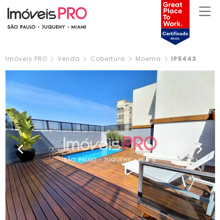
Imóveis PRO
Venda
Cobertura
Moema
IP5443
Previous
Next
30 Fotos
Ver Vídeo
Financiamento
Cod.: IP5443
Cobertura com 03 Quartos e 02 Suítes com 364m² em
Moema
R$ 4.900.000
Venda
Condomínio
R$ 5.445