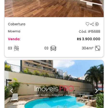
Previous
Next
Cobertura
Moema Índios
Cód.: IP18412
Venda:
R$ 4.500.000
04
05
450m²