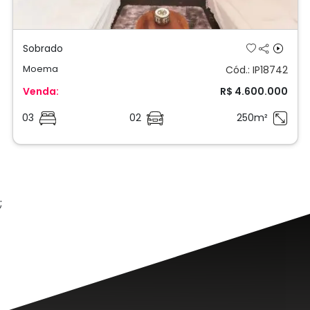
A
PRO
O DNA da Imóveis
PRO
é seguir a tradição com
altas doses de inovação e tecnologia, fazendo
com que, os processos de venda, locação e
administração de imóveis fiquem mais fluidos,