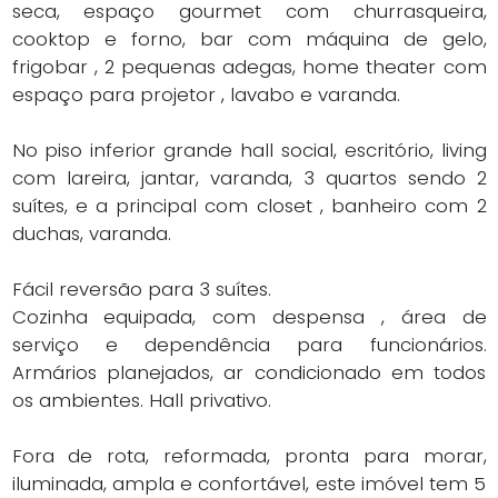
serviço e dependência para funcionários.
Armários planejados, ar condicionado em todos
os ambientes. Hall privativo.
Fora de rota, reformada, pronta para morar,
iluminada, ampla e confortável, este imóvel tem 5
vagas fixas sendo 4 livres, e depósito de 9m² com
pé direito duplo.
Praticidade, conforto, lazer, sol garantido nesta
cobertura em Moema! Semi mobiliada. Vaga, e
com documentação perfeita. Agende sua visita e
faça suas malas para mudar de imediato!
Características
Características