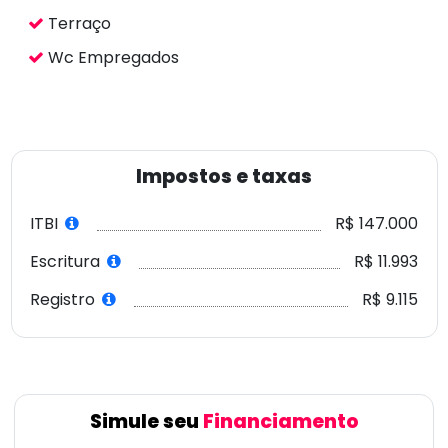
Registro
R$ 9.115
Simule seu
Financiamento
Qual o valor que você
FGTS ?
pretende dar de entrada
30%
R$ 1.470.000
35 anos
Prazo de financiamento
10.5%
Taxa de juros
Primeira parcela