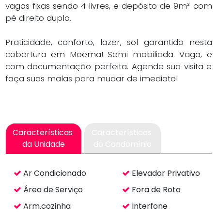
da Unidade
do Condomínio
Ar Condicionado
Elevador Privativo
Área de Serviço
Fora de Rota
Arm.cozinha
Interfone
Arm.embutido
Lavabo
Armário Embutido
Perto de Escolas
Churrasqueira
Perto de Shopping
Center
Closet
Perto de Transporte
Deposito
Público
Perto de Vias de
Acesso
Piscina