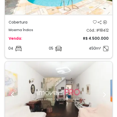
Previous
Next
Sobrado
Moema
Cód.: IP18742
Venda:
R$ 4.600.000
03
02
250m²
;