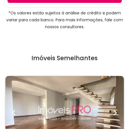
Previous
Next
Cobertura
Moema
Cód.: IP15688
Venda:
R$ 3.900.000
03
03
304m²