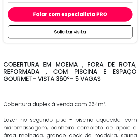
Cobertura duplex à venda com 364m².
Lazer no segundo piso - piscina aquecida, com
hidromassagem, banheiro completo de apoio a
área molhada, grande deck de madeira, sauna
seca, espaço gourmet com churrasqueira,
cooktop e forno, bar com máquina de gelo,
frigobar , 2 pequenas adegas, home theater com
espaço para projetor , lavabo e varanda.
No piso inferior grande hall social, escritório, living
com lareira, jantar, varanda, 3 quartos sendo 2
suítes, e a principal com closet , banheiro com 2
duchas, varanda.
Fácil reversão para 3 suítes.
Cozinha equipada, com despensa , área de