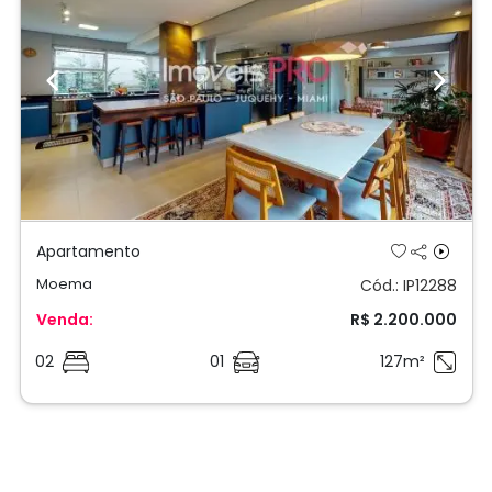
Previous
Next
Apartamento
Moema
Cód.: IP12288
Venda:
R$ 2.200.000
02
01
127m²