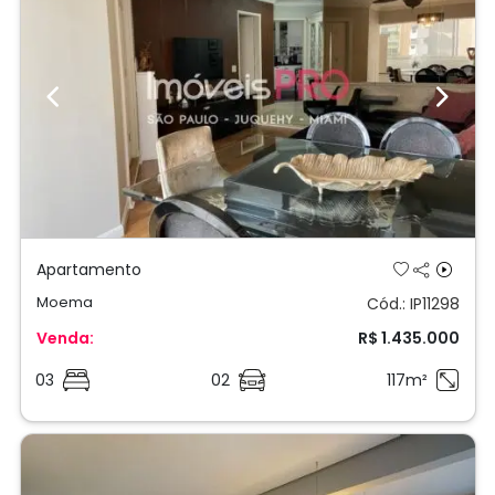
Previous
Next
Apartamento
Moema
Cód.: IP11298
Venda:
R$ 1.435.000
03
02
117m²