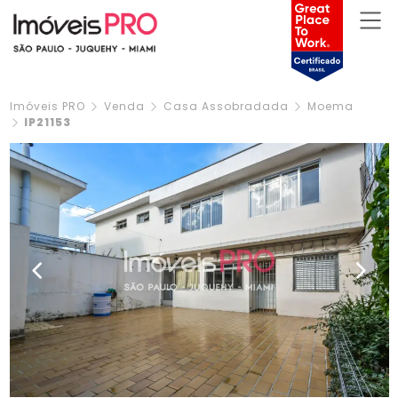
Imóveis PRO
Venda
Casa Assobradada
Moema
IP21153
Previous
Next