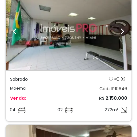
Previous
Next
Sobrado
Moema
Cód.: IP10646
Venda:
R$ 2.150.000
04
02
272m²