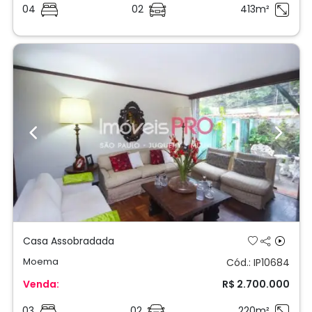
04
02
413m²
Previous
Next
Casa Assobradada
Moema
Cód.: IP10684
Venda:
R$ 2.700.000
03
02
220m²