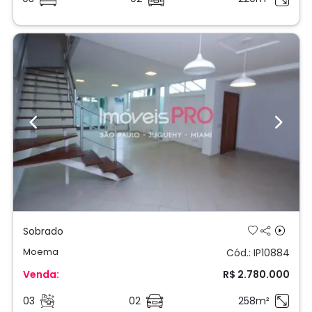
Previous
Next
Sobrado
Moema
Cód.: IP10884
Venda:
R$ 2.780.000
03
02
258m²