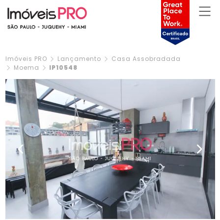
Imóveis PRO
Lançamento
Casa Assobradada
Moema
IP10548
Previous
Next