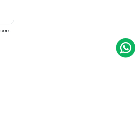
e com
Previous
Next
Studio
Moema
Cód.: IP12290
Venda:
R$ 491.000