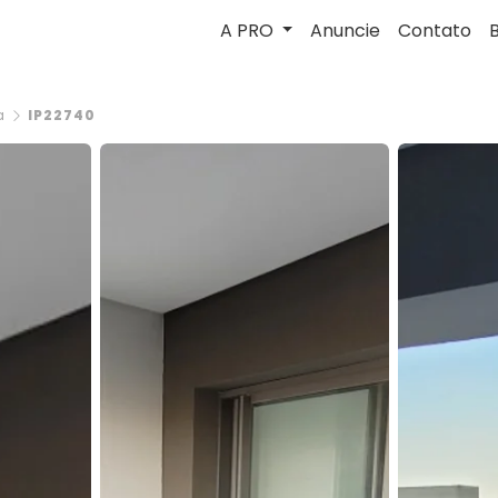
A PRO
Anuncie
Contato
a
IP22740