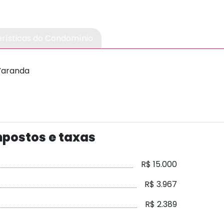
rísticas
do Condomínio
Varanda
postos e taxas
R$ 15.000
R$ 3.967
R$ 2.389