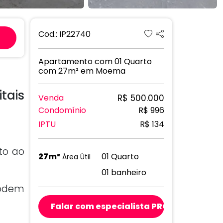
Next
Cod.: IP22740
Apartamento com 01 Quarto
com 27m² em Moema
tais
R$ 500.000
Venda
Condomínio
R$ 996
IPTU
R$ 134
nto ao
27m²
01 Quarto
Área Útil
01 banheiro
podem
Falar com especialista PRO