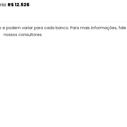
ria:
R$ 12.526
ito e podem variar para cada banco. Para mais informações, fal
nossos consultores.
Imóveis Semelhantes
Next
Previous
Next
Apartamento
41
Moema
Cód.: IP11196
0
Venda:
R$ 600.000