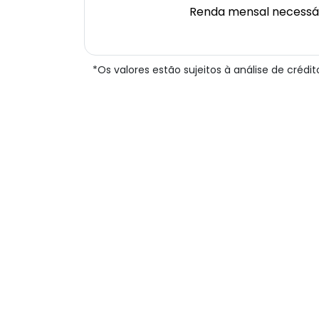
Renda mensal necessá
*Os valores estão sujeitos à análise de créd
Previous
Apartamento
Moema
Cód.: IP111
Venda:
R$ 590.00