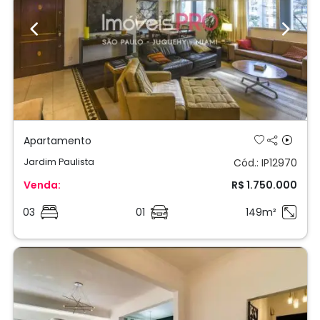
Previous
Next
Apartamento
Jardim Paulista
Cód.: IP12970
Venda:
R$ 1.750.000
03
01
149m²