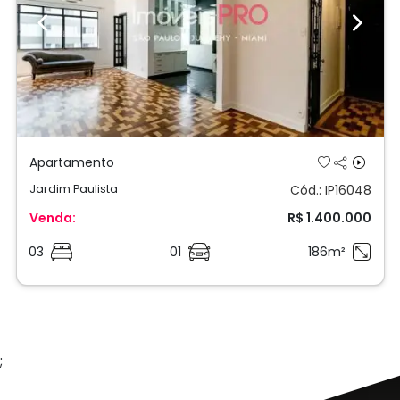
Previous
Next
Apartamento
Jardim Paulista
Cód.: IP16048
Venda:
R$ 1.400.000
03
01
186m²
;