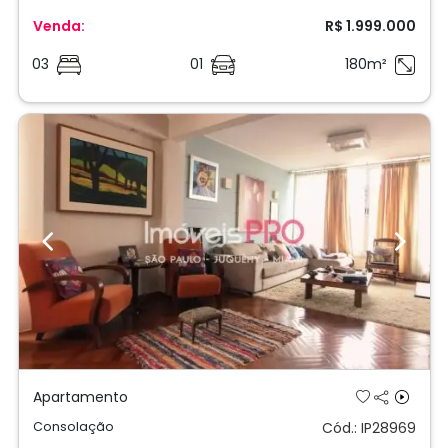
Venda:
R$ 1.999.000
03
01
180m²
Previous
Next
Apartamento
Consolação
Cód.: IP28969