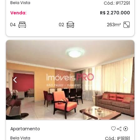
Bela Vista
Cód.: IP17291
Venda:
R$ 2.270.000
04
02
263m²
Previous
Next
Apartamento
Bela Vista
Cód.: IP18181