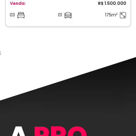
Venda:
R$ 1.500.000
03
01
175m²
;
A
PRO