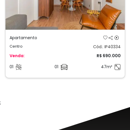
Apartamento
Centro
Cód.: IP40334
Venda:
R$ 690.000
01
01
47m²
;