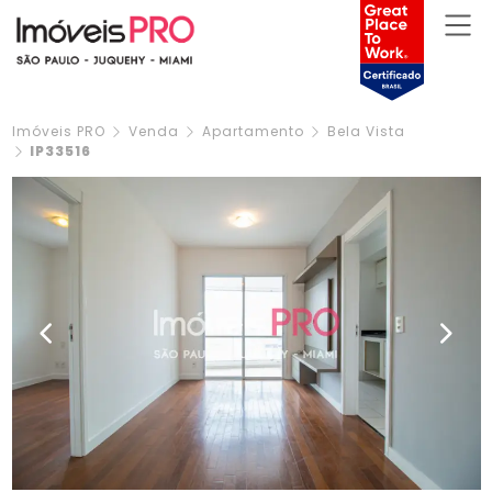
Imóveis PRO
Venda
Apartamento
Bela Vista
IP33516
Previous
Next