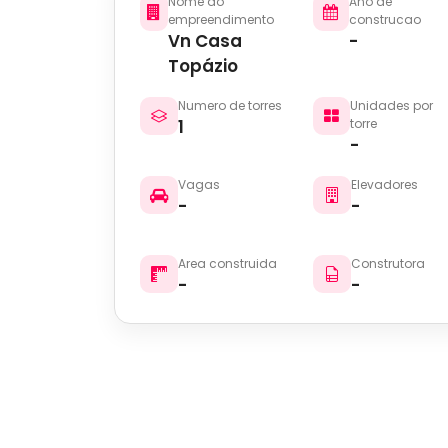
Nome do
Ano de
empreendimento
construcao
Vn Casa
-
Topázio
Numero de torres
Unidades por
1
torre
-
Vagas
Elevadores
-
-
Area construida
Construtora
-
-