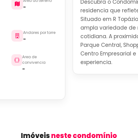
Area do terreno
Descubra o Condomin
-
residencia que reflete
Situado em R Topázio
ampla variedade de r
Andares por torre
cotidiana. A proximid
-
Parque Central, Shoppi
Centro Empresarial e 
Area de
experiencia.
convivencia
-
Imóveis
neste condomínio