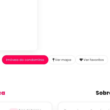
Imóveis do condomínio
Ver mapa
Ver favoritos
ca
Sobr