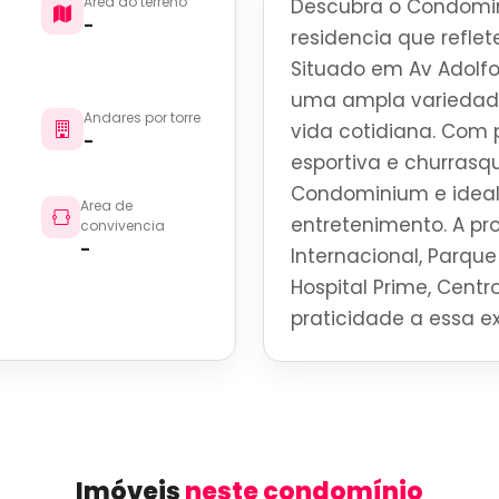
Area do terreno
Descubra o Condomin
-
residencia que reflete
Situado em Av Adolfo
uma ampla variedade
Andares por torre
vida cotidiana. Com 
-
esportiva e churrasqu
Condominium e ideal
Area de
entretenimento. A p
convivencia
-
Internacional, Parque 
Hospital Prime, Centro
praticidade a essa ex
Imóveis
neste condomínio