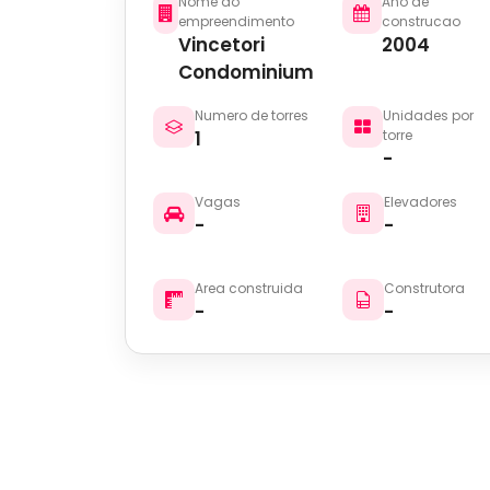
Nome do
Ano de
empreendimento
construcao
Vincetori
2004
Condominium
Numero de torres
Unidades por
1
torre
-
Vagas
Elevadores
-
-
Area construida
Construtora
-
-