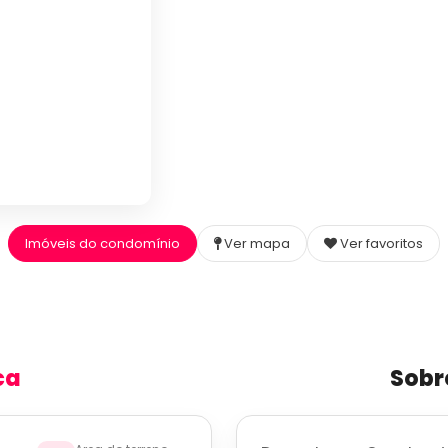
Imóveis do condomínio
Ver mapa
Ver favoritos
ca
Sobr