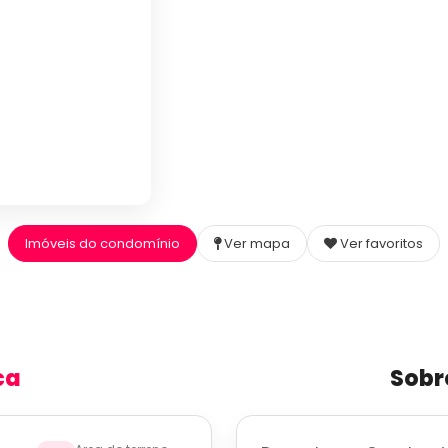
Imóveis do condomínio
Ver mapa
Ver favoritos
ca
Sobr