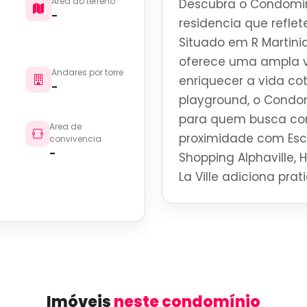
Area do terreno
Descubra o Condomini
-
residencia que reflete
Situado em R Martinia
oferece uma ampla v
Andares por torre
enriquecer a vida co
-
playground, o Condomi
para quem busca con
Area de
proximidade com Esco
convivencia
-
Shopping Alphaville, 
La Ville adiciona pra
Imóveis
neste condomínio