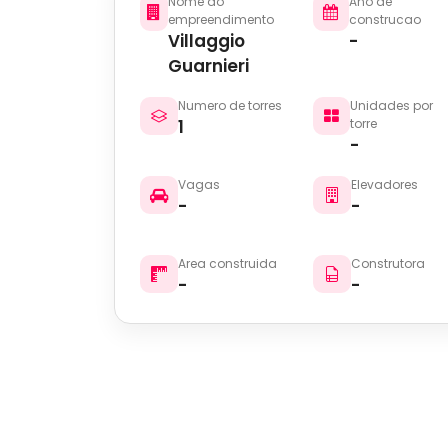
Nome do
Ano de
empreendimento
construcao
Villaggio
-
Guarnieri
Numero de torres
Unidades por
1
torre
-
Vagas
Elevadores
-
-
Area construida
Construtora
-
-