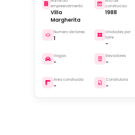
Nome do
Ano de
empreendimento
construcao
Villa
1988
Margherita
Numero de torres
Unidades por
1
torre
-
Vagas
Elevadores
-
-
Area construida
Construtora
-
-