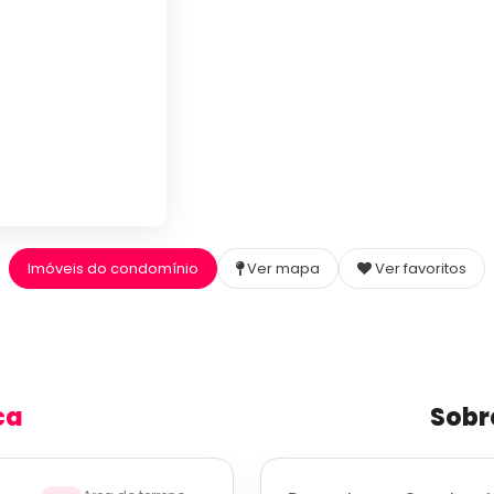
Imóveis do condomínio
Ver mapa
Ver favoritos
ca
Sobr