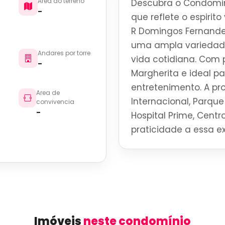
Area do terreno
Descubra o Condomini
-
que reflete o espirit
R Domingos Fernandes
uma ampla variedade
Andares por torre
vida cotidiana. Com p
-
Margherita e ideal p
entretenimento. A p
Area de
Internacional, Parque 
convivencia
-
Hospital Prime, Centro
praticidade a essa ex
Imóveis
neste condomínio