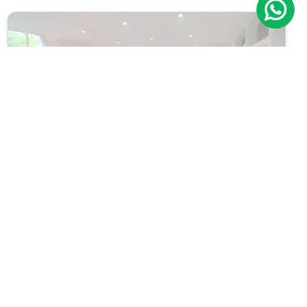
Previous
Next
Apartamento
Moema
Cód.: IP10475
Venda:
R$ 2.500.000
03
04
210m²