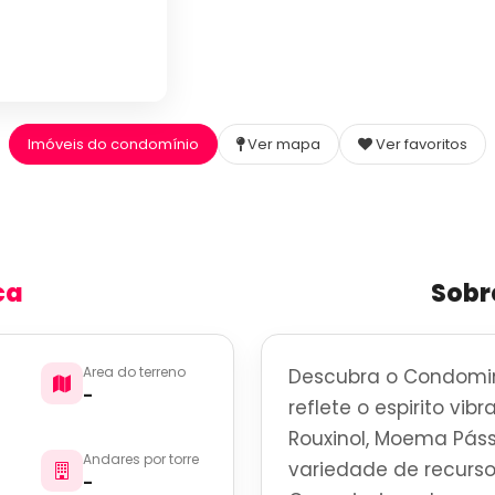
Imóveis do condomínio
Ver mapa
Ver favoritos
ca
Sobr
Area do terreno
Descubra o Condomin
-
reflete o espirito vi
Rouxinol, Moema Pás
Andares por torre
variedade de recurso
-