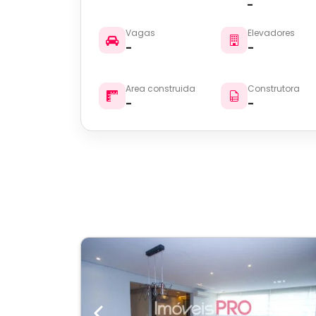
-
Vagas
Elevadores
-
-
Area construida
Construtora
-
-