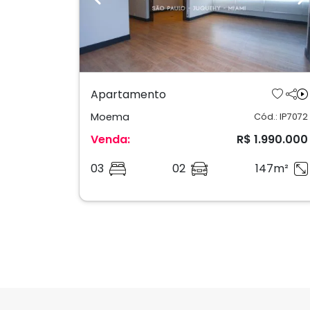
Previous
N
Apartamento
Moema
Cód.: IP7072
Venda:
R$ 1.990.000
03
02
147m²