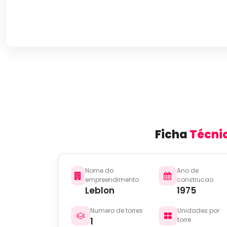
Ficha
Técni
Nome do
Ano de
empreendimento
construcao
Leblon
1975
Numero de torres
Unidades por
1
torre