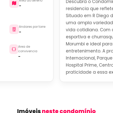
Area do terreno
Descubra o Condomin
-
residencia que reflete
Situado em R Diego d
uma ampla variedade
Andares por torre
vida cotidiana. Com 
-
esportiva e churrasq
Morumbi e ideal par
Area de
entretenimento. A p
convivencia
-
Internacional, Parque 
Hospital Prime, Centro
praticidade a essa ex
Imóveis
neste condomínio