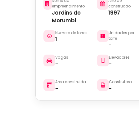
Nome do
Ano de
empreendimento
construcao
Jardins do
1997
Morumbi
Numero de torres
Unidades por
1
torre
-
Vagas
Elevadores
-
-
Area construida
Construtora
-
-