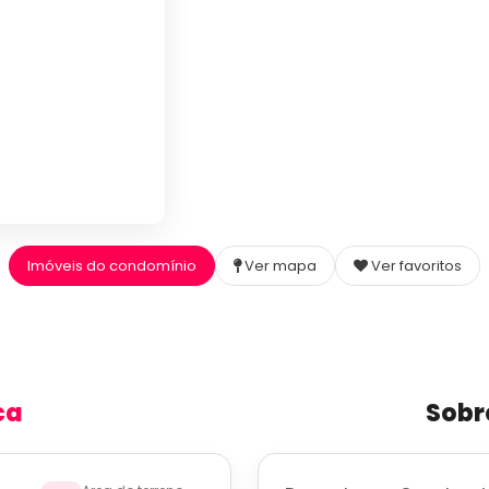
Imóveis do condomínio
Ver mapa
Ver favoritos
ca
Sobr