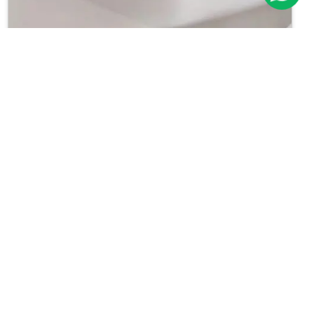
Previous
Next
Apartamento
Planalto Paulista
Cód.: IP10116
Venda:
R$ 680.000
02
90m²