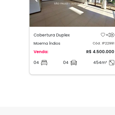
Previous
N
Cobertura Duplex
Moema Índios
Cód.: IP22991
Venda:
R$ 4.500.000
04
04
454m²