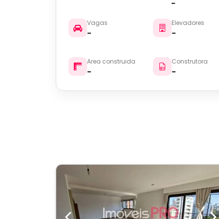
-
Vagas
Elevadores
-
-
Area construida
Construtora
-
-