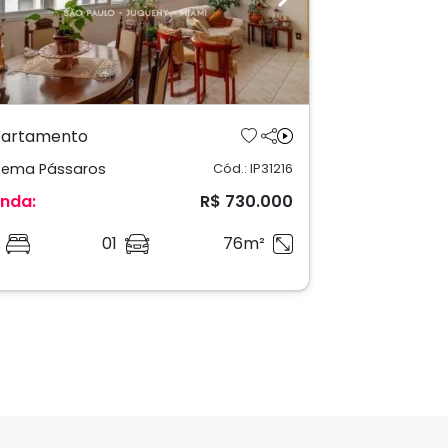
revious
Next
artamento
ema Pássaros
Cód.: IP31216
nda:
R$ 730.000
01
76m²