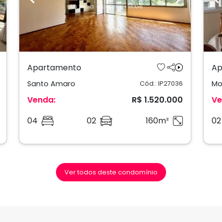
ext
Previous
Next
P
Apartamento
Ap
Santo Amaro
Mo
Cód.: IP27036
Venda:
R$ 1.520.000
Ve
04
02
160m²
02
Ver todos deste condomínio