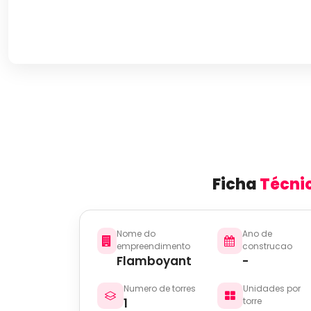
Ficha
Técni
Nome do
Ano de
empreendimento
construcao
Flamboyant
-
Numero de torres
Unidades por
1
torre