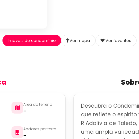
Imóveis do condomínio
Ver mapa
Ver favoritos
ca
Sobr
Area do terreno
Descubra o Condomin
-
que reflete o espirit
R Adalívia de Toledo,
Andares por torre
uma ampla variedade
-