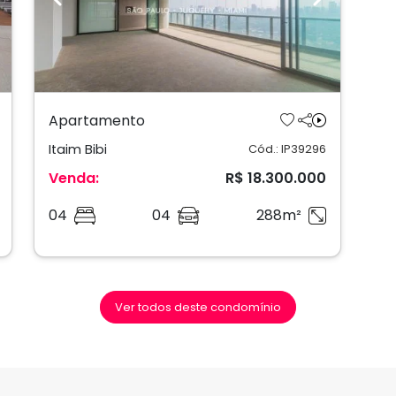
ext
Previous
Next
Apartamento
Itaim Bibi
Cód.: IP39296
Venda:
R$ 18.300.000
04
04
288m²
Ver todos deste condomínio