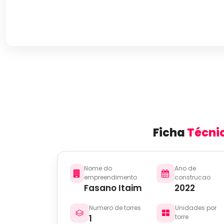
Ficha
Técni
Nome do
Ano de
empreendimento
construcao
Fasano Itaim
2022
Numero de torres
Unidades por
1
torre