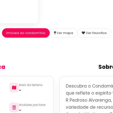
Imóveis do condomínio
Ver mapa
Ver favoritos
ca
Sobr
Area do terreno
Descubra o Condomin
-
que reflete o espirit
R Pedroso Alvarenga,
Andares por torre
variedade de recurso
-