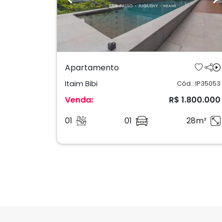
Previous
N
Apartamento
Itaim Bibi
Cód.: IP35053
Venda:
R$ 1.800.000
01
01
28m²