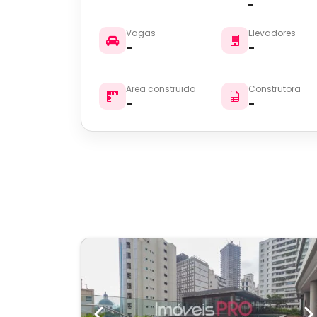
-
Vagas
Elevadores
-
-
Area construida
Construtora
-
-