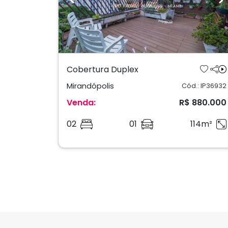
Previous
N
Cobertura Duplex
Mirandópolis
Cód.: IP36932
Venda:
R$ 880.000
02
01
114m²