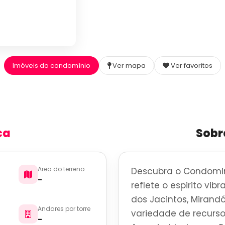
Imóveis do condomínio
Ver mapa
Ver favoritos
ca
Sobr
Area do terreno
Descubra o Condomin
-
reflete o espirito vi
dos Jacintos, Mirand
Andares por torre
variedade de recurso
-