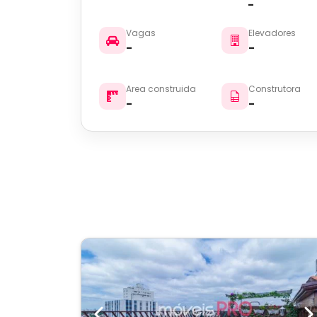
-
Vagas
Elevadores
-
-
Area construida
Construtora
-
-