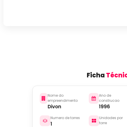
Ficha
Técni
Nome do
Ano de
empreendimento
construcao
Divon
1996
Numero de torres
Unidades por
1
torre