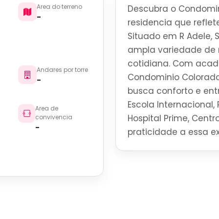
Area do terreno
Descubra o Condomin
-
residencia que reflete
Situado em R Adele, 
ampla variedade de r
cotidiana. Com acade
Andares por torre
Condominio Colorado
-
busca conforto e en
Escola Internacional, 
Area de
Hospital Prime, Centro
convivencia
-
praticidade a essa ex