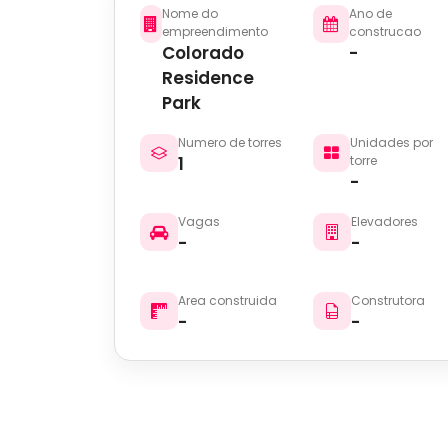
Nome do
Ano de
empreendimento
construcao
Colorado
-
Residence
Park
Numero de torres
Unidades por
1
torre
-
Vagas
Elevadores
-
-
Area construida
Construtora
-
-