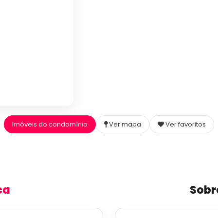
Imóveis do condomínio
Ver mapa
Ver favoritos
ca
Sobr