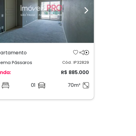
revious
Next
artamento
ema Pássaros
Cód.: IP32829
nda:
R$ 885.000
01
70m²