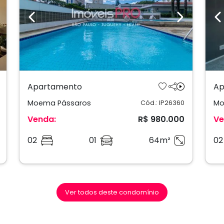
ext
Previous
Next
P
Apartamento
Ap
Moema Pássaros
Mo
Cód.: IP26360
Venda:
R$ 980.000
Ve
02
01
64m²
02
Ver todos deste condomínio