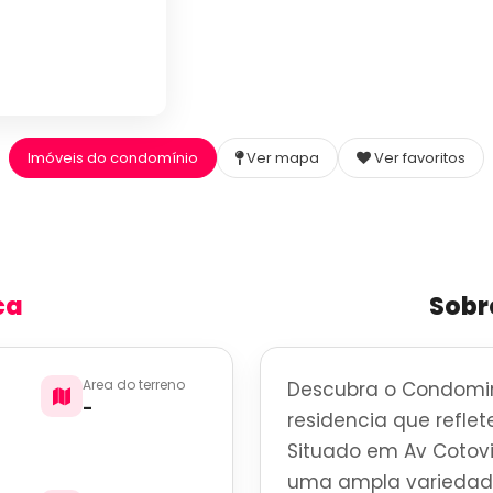
Imóveis do condomínio
Ver mapa
Ver favoritos
ca
Sobr
Area do terreno
Descubra o Condomi
-
residencia que reflete
Situado em Av Cotovi
uma ampla variedade