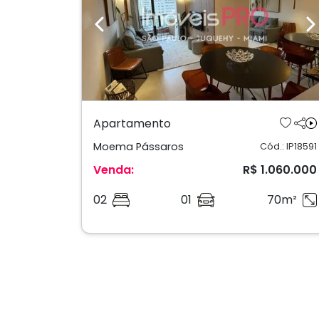
Previous
N
Apartamento
Moema Pássaros
Cód.: IP18591
Venda:
R$ 1.060.000
02
01
70m²