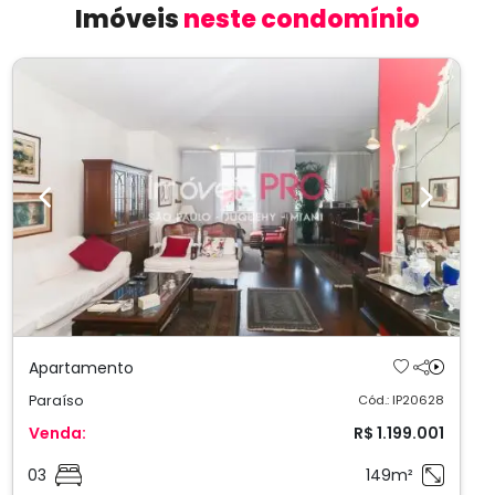
Imóveis
neste condomínio
Previous
Next
Apartamento
Paraíso
Cód.: IP20628
Venda:
R$ 1.199.001
03
149m²