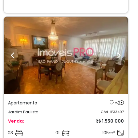
Previous
Next
Apartamento
Jardim Paulista
Cód.: IP33497
Venda:
R$ 1.550.000
03
01
105m²