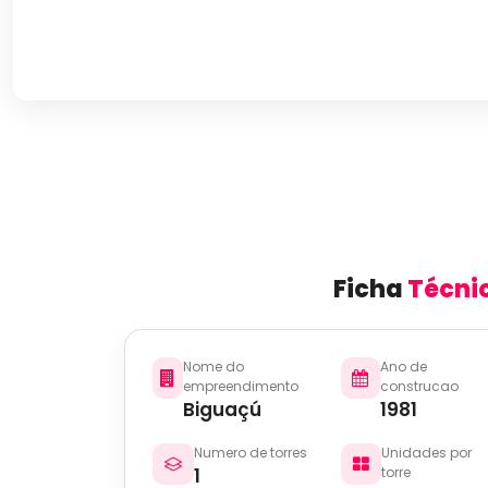
Ficha
Técni
Nome do
Ano de
empreendimento
construcao
Biguaçú
1981
Numero de torres
Unidades por
1
torre