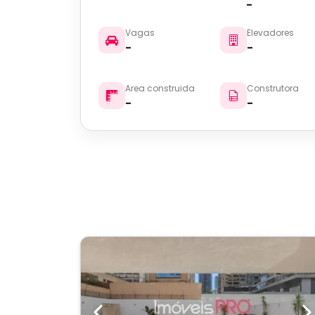
-
Vagas
Elevadores
-
-
Area construida
Construtora
-
-