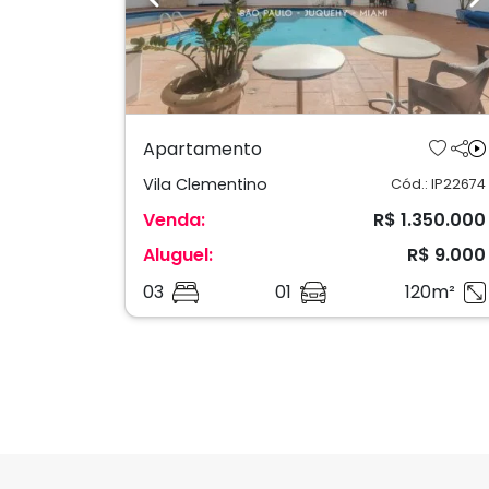
Previous
N
Apartamento
Vila Clementino
Cód.: IP22674
Venda:
R$ 1.350.000
Aluguel:
R$ 9.000
03
01
120m²