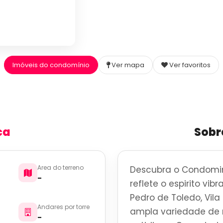
Imóveis do condomínio
Ver mapa
Ver favoritos
ca
Sobr
Area do terreno
Descubra o Condomin
-
reflete o espirito vi
Pedro de Toledo, Vil
Andares por torre
ampla variedade de r
-