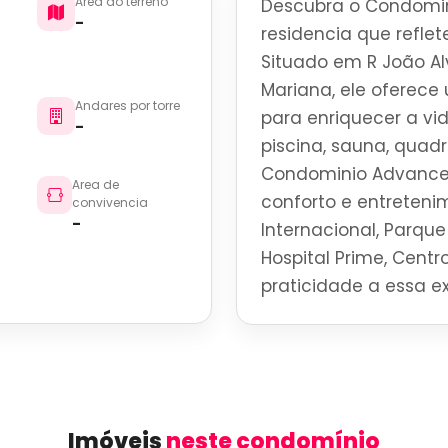
Area do terreno
Descubra o Condomin
-
residencia que reflete
Situado em R João Al
Mariana, ele oferec
Andares por torre
para enriquecer a vi
-
piscina, sauna, quadr
Condominio Advanced
Area de
conforto e entreteni
convivencia
-
Internacional, Parque 
Hospital Prime, Centro
praticidade a essa e
Imóveis
neste condomínio