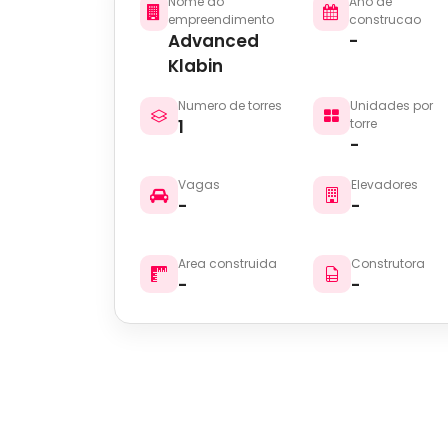
Nome do
Ano de
empreendimento
construcao
Advanced
-
Klabin
Numero de torres
Unidades por
1
torre
-
Vagas
Elevadores
-
-
Area construida
Construtora
-
-