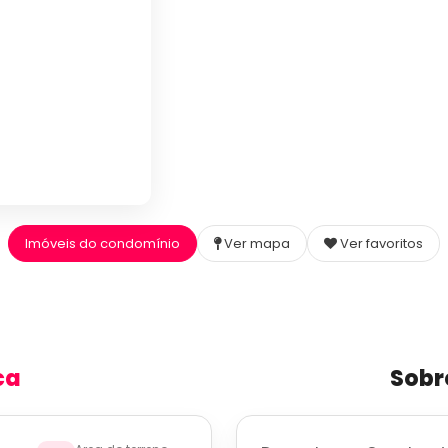
Imóveis do condomínio
Ver mapa
Ver favoritos
ca
Sobr