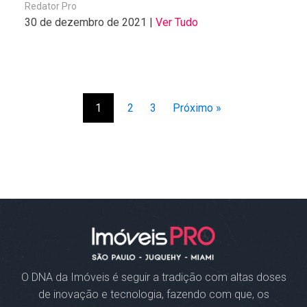
Redator Pro
30 de dezembro de 2021 |
Ver Tudo
1
2
3
Próximo »
O DNA da Imóveis
é seguir a tradição com altas doses
de inovação e tecnologia, fazendo com que, os