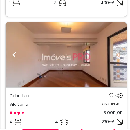
1
3
400m²
Previous
Next
Cobertura
Vila Sônia
Cód.: IP15819
Aluguel:
8.000,00
4
4
230m²